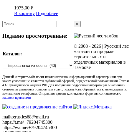
1975,00
₽
В корзину
Подробнее
Close
×
product
quick
Недавно просмотренные:
view
© 2008 -
2026 | Русский лес
магазин по продаже
Каталог:
строительных и
отделочных материалов в
Тамбове
Данный интернет-сайт носит исключительно информационный характер и ни при
каких условиях не является публичной офертой, определяемой положениями Статьи
437 Гражданского кодекса РФ. Для получения подробной информации о наличии и
стоимости указанных товаров или услуг, пожалуйста, обращайтесь к менеджерам по
контактным телефонам. Отправляя данные контактных форм вы соглашаетесь с
нашими правилами
mailto:rus.les68@mail.ru
https://t.me/+79204745300
https://wa.me/+79204745300