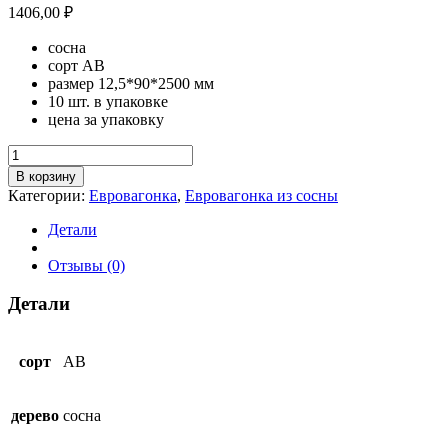
1406,00
₽
сосна
сорт АВ
размер 12,5*90*2500 мм
10 шт. в упаковке
цена за упаковку
Количество
товара
В корзину
Евровагонка
Категории:
Евровагонка
,
Евровагонка из сосны
AB
12,5*90*2500
Детали
Отзывы (0)
Детали
сорт
AB
дерево
сосна