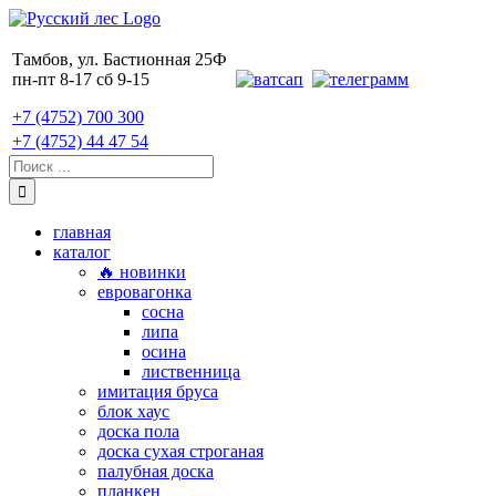
Skip
to
content
Тамбов, ул. Бастионная 25Ф
пн-пт 8-17 сб 9-15
+7 (4752) 700 300
+7 (4752) 44 47 54
Поиск:
главная
каталог
🔥 новинки
евровагонка
сосна
липа
осина
лиственница
имитация бруса
блок хаус
доска пола
доска сухая строганая
палубная доска
планкен