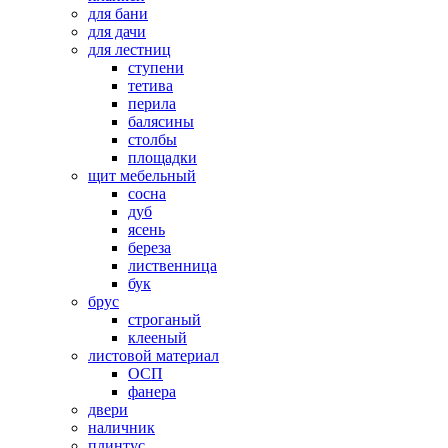
для бани
для дачи
для лестниц
ступени
тетива
перила
балясины
столбы
площадки
щит мебельный
сосна
дуб
ясень
береза
лиственница
бук
брус
строганый
клееный
листовой материал
ОСП
фанера
двери
наличник
плинтус