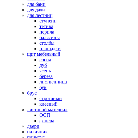
для бани
для дачи
для лестниц
ступени
тетива
перила
балясины
столбы
площадки
щит мебельный
сосна
дуб
ясень
береза
лиственница
бук
брус
строганый
клееный
листовой материал
ОСП
фанера
двери
наличник
плинтус