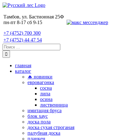
Skip
to
content
Тамбов, ул. Бастионная 25Ф
пн-пт 8-17 сб 9-15
+7 (4752) 700 300
+7 (4752) 44 47 54
Поиск:
главная
каталог
🔥 новинки
евровагонка
сосна
липа
осина
лиственница
имитация бруса
блок хаус
доска пола
доска сухая строганая
палубная доска
планкен