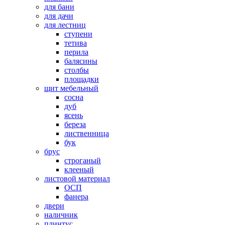
для бани
для дачи
для лестниц
ступени
тетива
перила
балясины
столбы
площадки
щит мебельный
сосна
дуб
ясень
береза
лиственница
бук
брус
строганый
клееный
листовой материал
ОСП
фанера
двери
наличник
плинтус