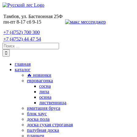
Skip
to
content
Тамбов, ул. Бастионная 25Ф
пн-пт 8-17 сб 9-15
+7 (4752) 700 300
+7 (4752) 44 47 54
Поиск:
главная
каталог
🔥 новинки
евровагонка
сосна
липа
осина
лиственница
имитация бруса
блок хаус
доска пола
доска сухая строганая
палубная доска
планкен