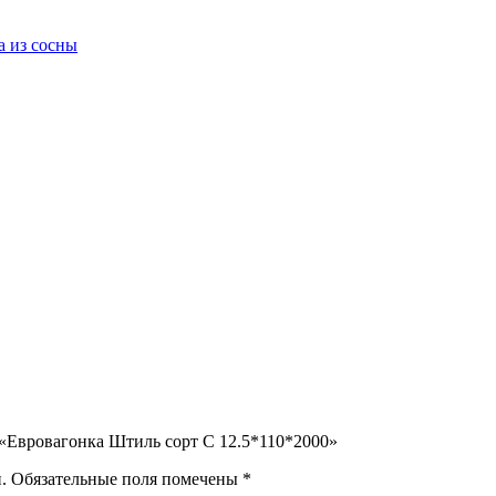
а из сосны
а «Евровагонка Штиль сорт C 12.5*110*2000»
.
Обязательные поля помечены
*