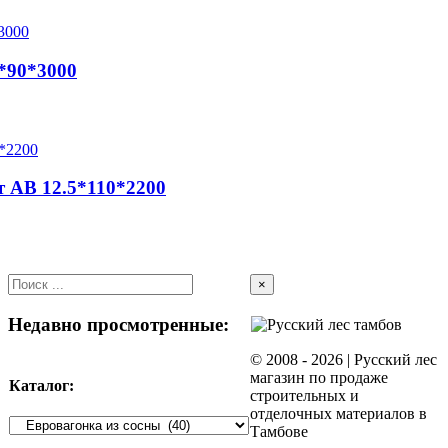
5*90*3000
 AB 12.5*110*2200
Close
×
product
quick
Недавно просмотренные:
view
© 2008 -
2026 | Русский лес
магазин по продаже
Каталог:
строительных и
отделочных материалов в
Тамбове