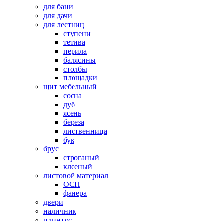
для бани
для дачи
для лестниц
ступени
тетива
перила
балясины
столбы
площадки
щит мебельный
сосна
дуб
ясень
береза
лиственница
бук
брус
строганый
клееный
листовой материал
ОСП
фанера
двери
наличник
плинтус