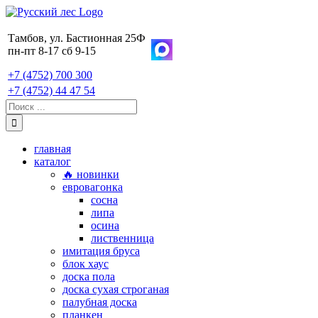
Skip
to
content
Тамбов, ул. Бастионная 25Ф
пн-пт 8-17 сб 9-15
+7 (4752) 700 300
+7 (4752) 44 47 54
Поиск:
главная
каталог
🔥 новинки
евровагонка
сосна
липа
осина
лиственница
имитация бруса
блок хаус
доска пола
доска сухая строганая
палубная доска
планкен