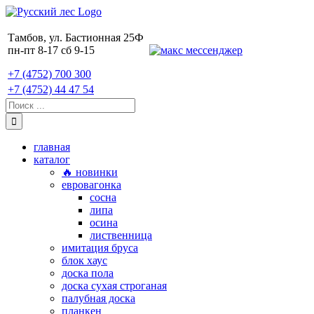
Skip
to
content
Тамбов, ул. Бастионная 25Ф
пн-пт 8-17 сб 9-15
+7 (4752) 700 300
+7 (4752) 44 47 54
Поиск:
главная
каталог
🔥 новинки
евровагонка
сосна
липа
осина
лиственница
имитация бруса
блок хаус
доска пола
доска сухая строганая
палубная доска
планкен