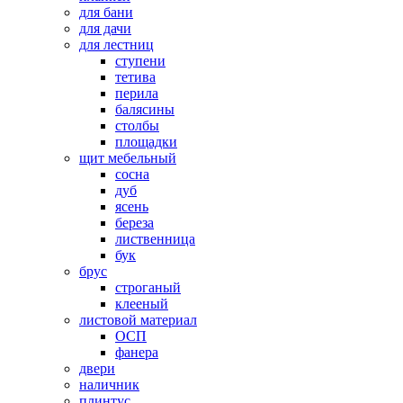
для бани
для дачи
для лестниц
ступени
тетива
перила
балясины
столбы
площадки
щит мебельный
сосна
дуб
ясень
береза
лиственница
бук
брус
строганый
клееный
листовой материал
ОСП
фанера
двери
наличник
плинтус