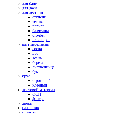
для бани
для дачи
для лестниц
ступени
тетива
перила
балясины
столбы
площадки
щит мебельный
сосна
дуб
ясень
береза
лиственница
бук
брус
строганый
клееный
листовой материал
ОСП
фанера
двери
наличник
плинтус