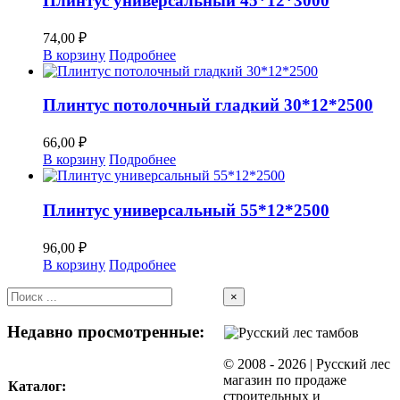
Плинтус универсальный 45*12*3000
74,00
₽
В корзину
Подробнее
Плинтус потолочный гладкий 30*12*2500
66,00
₽
В корзину
Подробнее
Плинтус универсальный 55*12*2500
96,00
₽
В корзину
Подробнее
Close
×
product
quick
Недавно просмотренные:
view
© 2008 -
2026 | Русский лес
магазин по продаже
Каталог:
строительных и