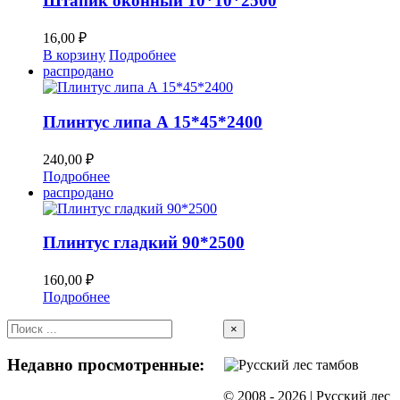
Штапик оконный 10*10*2500
16,00
₽
В корзину
Подробнее
распродано
Плинтус липа А 15*45*2400
240,00
₽
Подробнее
распродано
Плинтус гладкий 90*2500
160,00
₽
Подробнее
Close
×
product
quick
Недавно просмотренные:
view
© 2008 -
2026 | Русский лес