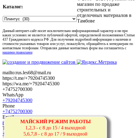
магазин по продаже
Каталог:
строительных и
отделочных материалов в
Тамбове
Данный интернет-сайт носит исключительно информационный характер и ни при
каких условиях не является публичной офертой, определяемой положениями Статьи
437 Гражданского кодекса РФ. Для получения подробной информации о наличии и
стоимости указанных товаров или услуг, пожалуйста, обращайтесь к менеджерам по
контактным телефонам. Отправляя данные контактных форм вы соглашаетесь с
нашими правилами
mailto:rus.les68@mail.ru
https://t.me/+79204745300
https://wa.me/+79204745300
+74752700300
WhatsApp
+79204745300
Phone
+74752700300
Email
МАЙСКИЙ РЕЖИМ РАБОТЫ
rus.les68@mail.ru
1,2,3 - с 8 до 15 / 4 выходной
Telegram
+79204745300
5,6,7,8 - с 8 до 17 / 9 выходной