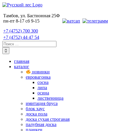
Skip
to
content
Тамбов, ул. Бастионная 25Ф
пн-пт 8-17 сб 9-15
+7 (4752) 700 300
+7 (4752) 44 47 54
Поиск:
главная
каталог
новинки
евровагонка
сосна
липа
осина
лиственница
имитация бруса
блок хаус
доска пола
доска сухая строганая
палубная доска
планкен