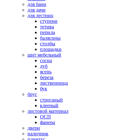
для бани
для дачи
для лестниц
ступени
тетива
перила
балясины
столбы
площадки
щит мебельный
сосна
дуб
ясень
береза
лиственница
бук
брус
строганый
клееный
листовой материал
ОСП
фанера
двери
наличник
плинтус