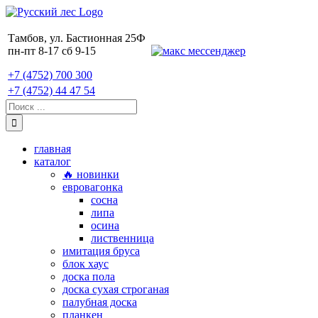
Skip
to
content
Тамбов, ул. Бастионная 25Ф
пн-пт 8-17 сб 9-15
+7 (4752) 700 300
+7 (4752) 44 47 54
Поиск:
главная
каталог
🔥 новинки
евровагонка
сосна
липа
осина
лиственница
имитация бруса
блок хаус
доска пола
доска сухая строганая
палубная доска
планкен