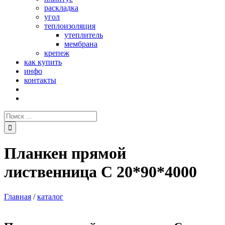
раскладка
угол
теплоизоляция
утеплитель
мембрана
крепеж
как купить
инфо
контакты
Поиск:
Планкен прямой
лиственница С 20*90*4000
Главная
/
каталог