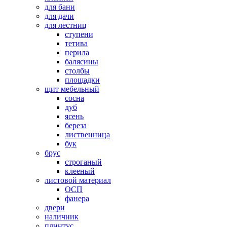
для бани
для дачи
для лестниц
ступени
тетива
перила
балясины
столбы
площадки
щит мебельный
сосна
дуб
ясень
береза
лиственница
бук
брус
строганый
клееный
листовой материал
ОСП
фанера
двери
наличник
плинтус