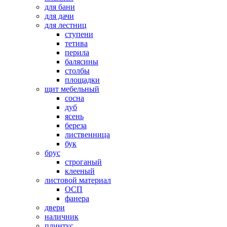
для бани
для дачи
для лестниц
ступени
тетива
перила
балясины
столбы
площадки
щит мебельный
сосна
дуб
ясень
береза
лиственница
бук
брус
строганый
клееный
листовой материал
ОСП
фанера
двери
наличник
плинтус