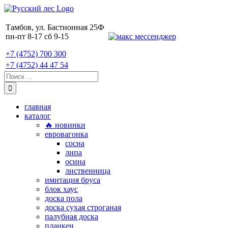
Skip
to
content
Тамбов, ул. Бастионная 25Ф
пн-пт 8-17 сб 9-15
+7 (4752) 700 300
+7 (4752) 44 47 54
Поиск:
главная
каталог
🔥 новинки
евровагонка
сосна
липа
осина
лиственница
имитация бруса
блок хаус
доска пола
доска сухая строганая
палубная доска
планкен