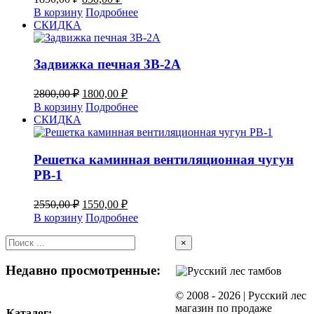
цена
цена:
В корзину
Подробнее
составляла
850,00 ₽.
СКИДКА
1850,00 ₽.
Задвижка печная 3В-2А
Первоначальная
Текущая
2800,00
₽
1800,00
₽
цена
цена:
В корзину
Подробнее
составляла
1800,00 ₽.
СКИДКА
2800,00 ₽.
Решетка каминная вентиляционная чугун
РВ-1
Первоначальная
Текущая
2550,00
₽
1550,00
₽
цена
цена:
В корзину
Подробнее
составляла
1550,00 ₽.
2550,00 ₽.
Close
×
product
quick
Недавно просмотренные:
view
© 2008 -
2026 | Русский лес
магазин по продаже
Каталог: