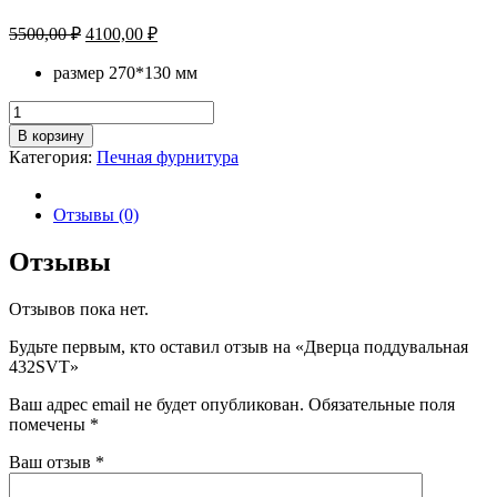
Первоначальная
Текущая
5500,00
₽
4100,00
₽
цена
цена:
составляла
размер 270*130 мм
4100,00 ₽.
5500,00 ₽.
Количество
товара
В корзину
Дверца
Категория:
Печная фурнитура
поддувальная
432SVT
Отзывы (0)
Отзывы
Отзывов пока нет.
Будьте первым, кто оставил отзыв на «Дверца поддувальная
432SVT»
Ваш адрес email не будет опубликован.
Обязательные поля
помечены
*
Ваш отзыв
*