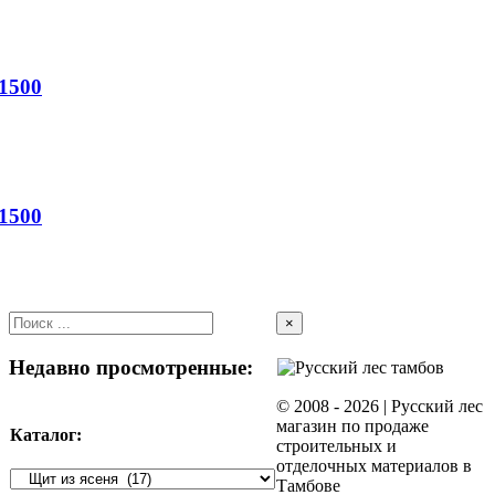
1500
1500
Close
×
product
quick
Недавно просмотренные:
view
© 2008 -
2026 | Русский лес
магазин по продаже
Каталог:
строительных и
отделочных материалов в
Тамбове