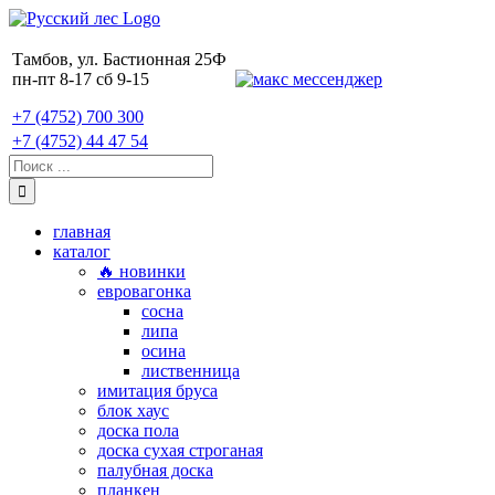
Skip
to
content
Тамбов, ул. Бастионная 25Ф
пн-пт 8-17 сб 9-15
+7 (4752) 700 300
+7 (4752) 44 47 54
Поиск:
главная
каталог
🔥 новинки
евровагонка
сосна
липа
осина
лиственница
имитация бруса
блок хаус
доска пола
доска сухая строганая
палубная доска
планкен