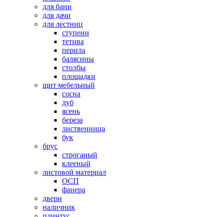
для бани
для дачи
для лестниц
ступени
тетива
перила
балясины
столбы
площадки
щит мебельный
сосна
дуб
ясень
береза
лиственница
бук
брус
строганый
клееный
листовой материал
ОСП
фанера
двери
наличник
плинтус