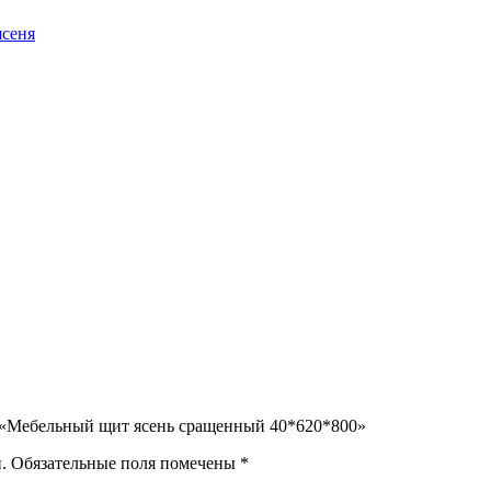
ясеня
а «Мебельный щит ясень сращенный 40*620*800»
.
Обязательные поля помечены
*