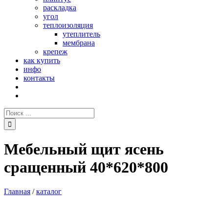
раскладка
угол
теплоизоляция
утеплитель
мембрана
крепеж
как купить
инфо
контакты
Поиск:
Мебельный щит ясень
сращенный 40*620*800
Главная
/
каталог