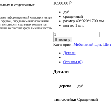
16500,00
₽
ельных и отделочных
дуб
сращенный
ельно информационный характер и ни при
размер 40*920*1700 мм
й офертой, определяемой положениями
и и стоимости указанных товаров или
кол-во 1 шт.
данные контактных форм вы соглашаетесь
Количество
товара
В корзину
Щит
Категории:
Мебельный щит
,
Щит 
мебельный
дуб
Детали
сращенный
40*920*1700
Отзывы (0)
Детали
дерево
дуб
тип склейки
Сращенный