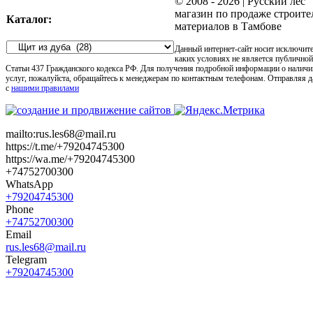
© 2008 -
2026 | Русский лес
магазин по продаже строит
Каталог:
материалов в Тамбове
Данный интернет-сайт носит исключит
каких условиях не является публично
Статьи 437 Гражданского кодекса РФ. Для получения подробной информации о наличи
услуг, пожалуйста, обращайтесь к менеджерам по контактным телефонам. Отправляя 
с
нашими правилами
mailto:rus.les68@mail.ru
https://t.me/+79204745300
https://wa.me/+79204745300
+74752700300
WhatsApp
+79204745300
Phone
+74752700300
Email
rus.les68@mail.ru
Telegram
+79204745300
Go
to
Top