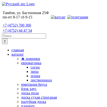
Skip
to
content
Тамбов, ул. Бастионная 25Ф
пн-пт 8-17 сб 9-15
+7 (4752) 700 300
+7 (4752) 44 47 54
Поиск:
главная
каталог
🔥 новинки
евровагонка
сосна
липа
осина
лиственница
имитация бруса
блок хаус
доска пола
доска сухая строганая
палубная доска
планкен