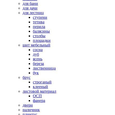
для бани
для дачи
для лестниц
ступени
тетива
перила
балясины
столбы
площадки
щит мебельный
сосна
дуб
ясень
береза
лиственница
бук
брус
строганый
клееный
листовой материал
ОСП
фанера
двери
наличник
плинтус