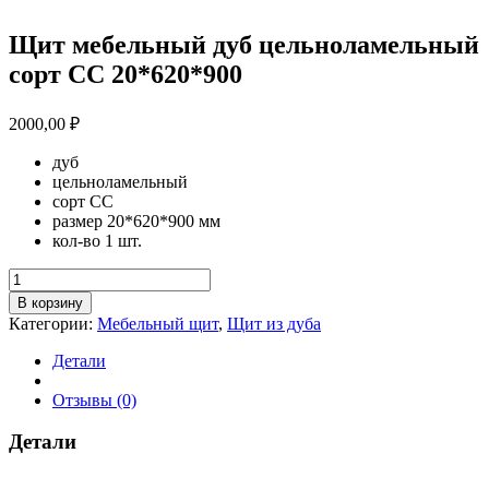
Щит мебельный дуб цельноламельный
сорт СС 20*620*900
2000,00
₽
дуб
цельноламельный
сорт СС
размер 20*620*900 мм
кол-во 1 шт.
Количество
товара
В корзину
Щит
Категории:
Мебельный щит
,
Щит из дуба
мебельный
дуб
Детали
цельноламельный
сорт
Отзывы (0)
СС
20*620*900
Детали