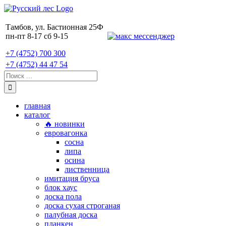
Skip
to
content
Тамбов, ул. Бастионная 25Ф
пн-пт 8-17 сб 9-15
+7 (4752) 700 300
+7 (4752) 44 47 54
Поиск:
главная
каталог
🔥 новинки
евровагонка
сосна
липа
осина
лиственница
имитация бруса
блок хаус
доска пола
доска сухая строганая
палубная доска
планкен