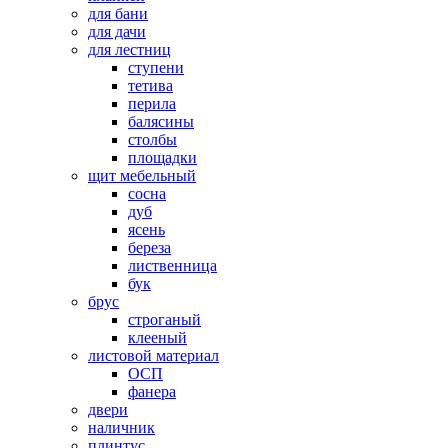
для бани
для дачи
для лестниц
ступени
тетива
перила
балясины
столбы
площадки
щит мебельный
сосна
дуб
ясень
береза
лиственница
бук
брус
строганый
клееный
листовой материал
ОСП
фанера
двери
наличник
плинтус