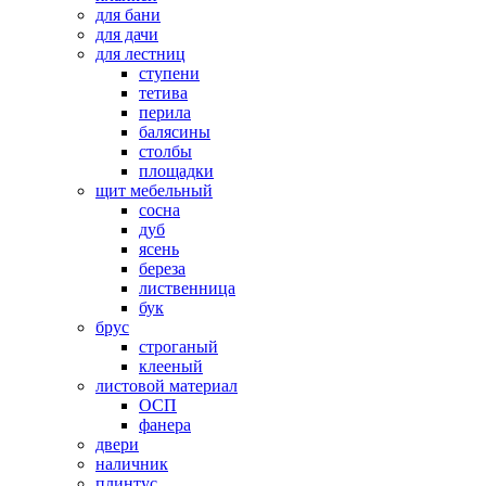
для бани
для дачи
для лестниц
ступени
тетива
перила
балясины
столбы
площадки
щит мебельный
сосна
дуб
ясень
береза
лиственница
бук
брус
строганый
клееный
листовой материал
ОСП
фанера
двери
наличник
плинтус