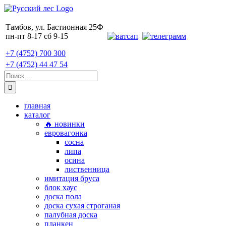
Skip
to
content
Тамбов, ул. Бастионная 25Ф
пн-пт 8-17 сб 9-15
+7 (4752) 700 300
+7 (4752) 44 47 54
Поиск:
главная
каталог
🔥 новинки
евровагонка
сосна
липа
осина
лиственница
имитация бруса
блок хаус
доска пола
доска сухая строганая
палубная доска
планкен