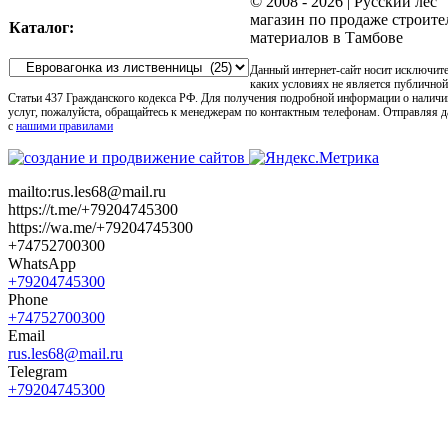
© 2008 -
2026 | Русский лес
магазин по продаже строит
Каталог:
материалов в Тамбове
Данный интернет-сайт носит исключит
каких условиях не является публично
Статьи 437 Гражданского кодекса РФ. Для получения подробной информации о наличи
услуг, пожалуйста, обращайтесь к менеджерам по контактным телефонам. Отправляя 
с
нашими правилами
mailto:rus.les68@mail.ru
https://t.me/+79204745300
https://wa.me/+79204745300
+74752700300
WhatsApp
+79204745300
Phone
+74752700300
Email
rus.les68@mail.ru
Telegram
+79204745300
Go
to
Top