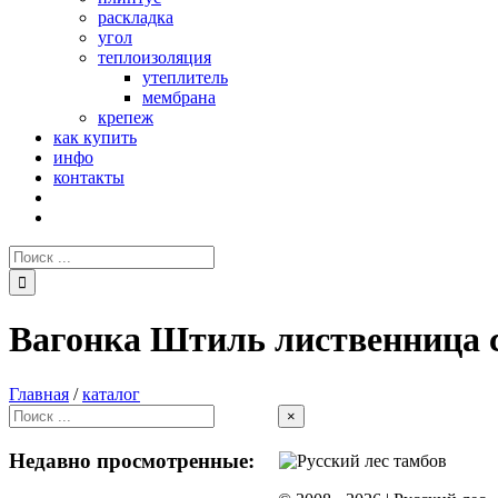
раскладка
угол
теплоизоляция
утеплитель
мембрана
крепеж
как купить
инфо
контакты
Поиск:
Вагонка Штиль лиственница с
Главная
/
каталог
Close
×
product
quick
Недавно просмотренные:
view