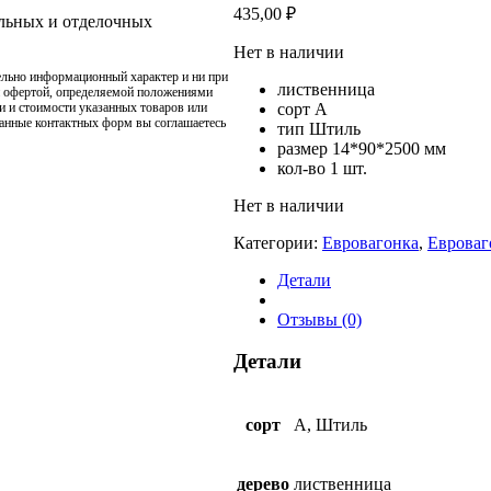
435,00
₽
ельных и отделочных
Нет в наличии
ельно информационный характер и ни при
лиственница
й офертой, определяемой положениями
сорт А
и и стоимости указанных товаров или
данные контактных форм вы соглашаетесь
тип Штиль
размер 14*90*2500 мм
кол-во 1 шт.
Нет в наличии
Категории:
Евровагонка
,
Евроваг
Детали
Отзывы (0)
Детали
сорт
A, Штиль
дерево
лиственница