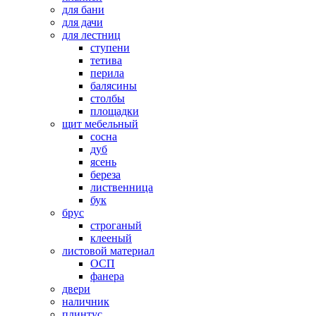
для бани
для дачи
для лестниц
ступени
тетива
перила
балясины
столбы
площадки
щит мебельный
сосна
дуб
ясень
береза
лиственница
бук
брус
строганый
клееный
листовой материал
ОСП
фанера
двери
наличник
плинтус