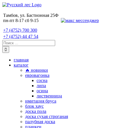
Skip
to
content
Тамбов, ул. Бастионная 25Ф
пн-пт 8-17 сб 9-15
+7 (4752) 700 300
+7 (4752) 44 47 54
Поиск:
главная
каталог
🔥 новинки
евровагонка
сосна
липа
осина
лиственница
имитация бруса
блок хаус
доска пола
доска сухая строганая
палубная доска
планкен