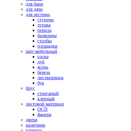
для бани
для дачи
для лестниц
ступени
тетива
перила
балясины
столбы
площадки
щит мебельный
сосна
дуб
ясень
береза
лиственница
бук
брус
строганый
клееный
листовой материал
ОСП
фанера
двери
наличник
плинтус