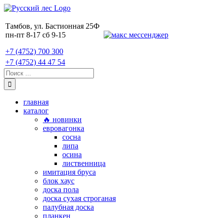
Skip
to
content
Тамбов, ул. Бастионная 25Ф
пн-пт 8-17 сб 9-15
+7 (4752) 700 300
+7 (4752) 44 47 54
Поиск:
главная
каталог
🔥 новинки
евровагонка
сосна
липа
осина
лиственница
имитация бруса
блок хаус
доска пола
доска сухая строганая
палубная доска
планкен