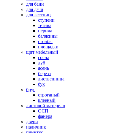
для бани
для дачи
для лестниц
ступени
тетива
перила
балясины
столбы
площадки
щит мебельный
сосна
дуб
ясень
береза
лиственница
бук
брус
строганый
клееный
листовой материал
ОСП
фанера
двери
наличник
плинтус