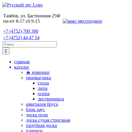
Skip
to
content
Тамбов, ул. Бастионная 25Ф
пн-пт 8-17 сб 9-15
+7 (4752) 700 300
+7 (4752) 44 47 54
Поиск:
главная
каталог
🔥 новинки
евровагонка
сосна
липа
осина
лиственница
имитация бруса
блок хаус
доска пола
доска сухая строганая
палубная доска
планкен