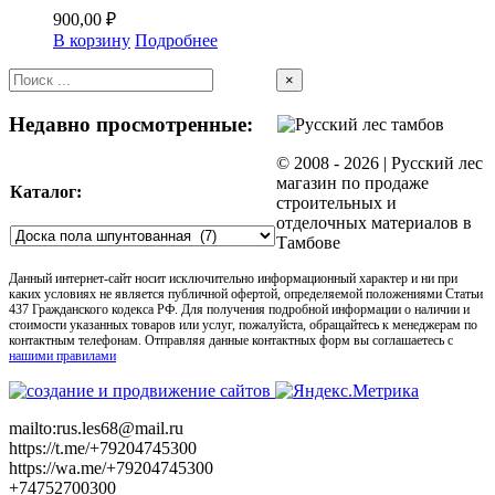
900,00
₽
В корзину
Подробнее
Close
×
product
quick
Недавно просмотренные:
view
© 2008 -
2026 | Русский лес
магазин по продаже
Каталог:
строительных и
отделочных материалов в
Тамбове
Данный интернет-сайт носит исключительно информационный характер и ни при
каких условиях не является публичной офертой, определяемой положениями Статьи
437 Гражданского кодекса РФ. Для получения подробной информации о наличии и
стоимости указанных товаров или услуг, пожалуйста, обращайтесь к менеджерам по
контактным телефонам. Отправляя данные контактных форм вы соглашаетесь с
нашими правилами
mailto:rus.les68@mail.ru
https://t.me/+79204745300
https://wa.me/+79204745300
+74752700300