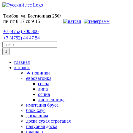
Skip
to
content
Тамбов, ул. Бастионная 25Ф
пн-пт 8-17 сб 9-15
+7 (4752) 700 300
+7 (4752) 44 47 54
Поиск:
главная
каталог
🔥 новинки
евровагонка
сосна
липа
осина
лиственница
имитация бруса
блок хаус
доска пола
доска сухая строганая
палубная доска
планкен