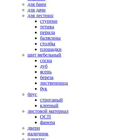
для бани
для дачи
для лестниц
ступени
тетива
перила
балясины
столбы
площадки
щит мебельный
сосна
дуб
ясень
береза
лиственница
бук
брус
строганый
клееный
листовой материал
ОСП
фанера
двери
наличник
плинтус