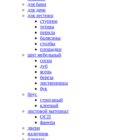
для бани
для дачи
для лестниц
ступени
тетива
перила
балясины
столбы
площадки
щит мебельный
сосна
дуб
ясень
береза
лиственница
бук
брус
строганый
клееный
листовой материал
ОСП
фанера
двери
наличник
плинтус