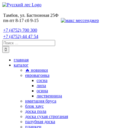
Skip
to
content
Тамбов, ул. Бастионная 25Ф
пн-пт 8-17 сб 9-15
+7 (4752) 700 300
+7 (4752) 44 47 54
Поиск:
главная
каталог
🔥 новинки
евровагонка
сосна
липа
осина
лиственница
имитация бруса
блок хаус
доска пола
доска сухая строганая
палубная доска
планкен