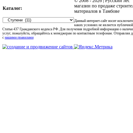
© 2008 -
2026 | Русский лес
магазин по продаже строит
Каталог:
материалов в Тамбове
Данный интернет-сайт носит исключит
каких условиях не является публично
Статьи 437 Гражданского кодекса РФ. Для получения подробной информации о наличи
услуг, пожалуйста, обращайтесь к менеджерам по контактным телефонам. Отправляя 
с
нашими правилами
Go
to
Top