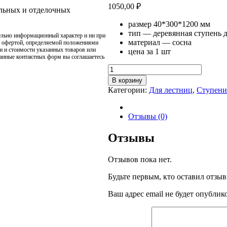
1050,00
₽
ельных и отделочных
размер 40*300*1200 мм
тип — деревянная ступень 
ельно информационный характер и ни при
материал — сосна
й офертой, определяемой положениями
и и стоимости указанных товаров или
цена за 1 шт
данные контактных форм вы соглашаетесь
Количество
товара
В корзину
Ступень
Категории:
Для лестниц
,
Ступени
40*300*1200
Отзывы (0)
Отзывы
Отзывов пока нет.
Будьте первым, кто оставил отзы
Ваш адрес email не будет опублик