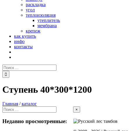
раскладка
угол
теплоизоляция
утеплитель
мембрана
крепеж
как купить
инфо
контакты
Поиск:
Ступень 40*300*1200
Главная
/
каталог
Close
×
product
quick
Недавно просмотренные:
view