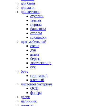
для бани
для дачи
для лестниц
ступени
тетива
перила
балясины
столбы
площадки
щит мебельный
сосна
дуб
ясень
береза
лиственница
бук
брус
строганый
клееный
листовой материал
ОСП
фанера
двери
наличник
плинтус