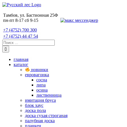
Skip
to
content
Тамбов, ул. Бастионная 25Ф
пн-пт 8-17 сб 9-15
+7 (4752) 700 300
+7 (4752) 44 47 54
Поиск:
главная
каталог
новинки
евровагонка
сосна
липа
осина
лиственница
имитация бруса
блок хаус
доска пола
доска сухая строганая
палубная доска
планкен