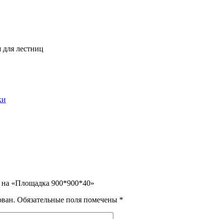
 для лестниц
ки
в на «Площадка 900*900*40»
ован.
Обязательные поля помечены
*