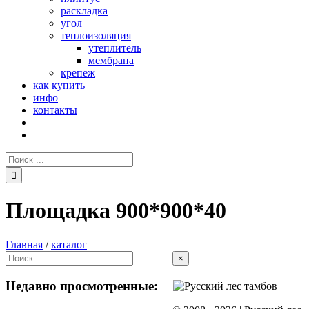
раскладка
угол
теплоизоляция
утеплитель
мембрана
крепеж
как купить
инфо
контакты
Поиск:
Площадка 900*900*40
Главная
/
каталог
Close
×
product
quick
Недавно просмотренные:
view