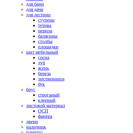
для бани
для дачи
для лестниц
ступени
тетива
перила
балясины
столбы
площадки
щит мебельный
сосна
дуб
ясень
береза
лиственница
бук
брус
строганый
клееный
листовой материал
ОСП
фанера
двери
наличник
плинтус