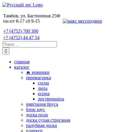
Skip
to
content
Тамбов, ул. Бастионная 25Ф
пн-пт 8-17 сб 9-15
+7 (4752) 700 300
+7 (4752) 44 47 54
Поиск:
главная
каталог
🔥 новинки
евровагонка
сосна
липа
осина
лиственница
имитация бруса
блок хаус
доска пола
доска сухая строганая
палубная доска
планкен