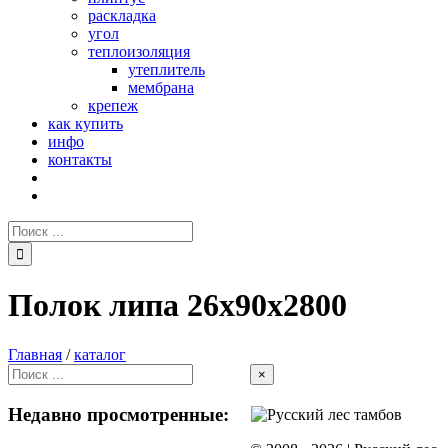
раскладка
угол
теплоизоляция
утеплитель
мембрана
крепеж
как купить
инфо
контакты
Поиск:
Полок липа 26х90х2800
Главная
/
каталог
Close
×
product
quick
Недавно просмотренные:
view