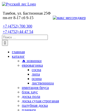
Skip
to
content
Тамбов, ул. Бастионная 25Ф
пн-пт 8-17 сб 9-15
+7 (4752) 700 300
+7 (4752) 44 47 54
Поиск:
главная
каталог
🔥 новинки
евровагонка
сосна
липа
осина
лиственница
имитация бруса
блок хаус
доска пола
доска сухая строганая
палубная доска
планкен