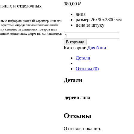
980,00
₽
ельных и отделочных
липа
размер 26х90х2800 мм
ельно информационный характер и ни при
цена за штуку
й офертой, определяемой положениями
и и стоимости указанных товаров или
данные контактных форм вы соглашаетесь
Количество
товара
В корзину
Полок
Категория:
Для бани
липа
26х90х2800
Детали
Отзывы (0)
Детали
дерево
липа
Отзывы
Отзывов пока нет.