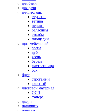
для бани
для дачи
для лестниц
ступени
тетива
перила
балясины
столбы
площадки
щит мебельный
сосна
дуб
ясень
береза
лиственница
бук
брус
строганый
клееный
листовой материал
ОСП
фанера
двери
наличник
плинтус