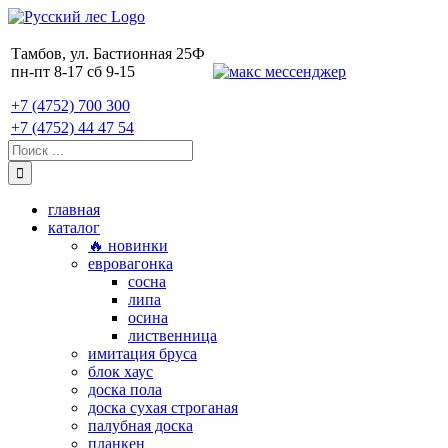
Skip
to
content
Тамбов, ул. Бастионная 25Ф
пн-пт 8-17 сб 9-15
+7 (4752) 700 300
+7 (4752) 44 47 54
Поиск:
главная
каталог
🔥 новинки
евровагонка
сосна
липа
осина
лиственница
имитация бруса
блок хаус
доска пола
доска сухая строганая
палубная доска
планкен