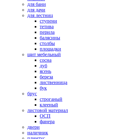
для бани
для дачи
для лестниц
ступени
тетива
перила
балясины
столбы
площадки
щит мебельный
сосна
дуб
ясень
береза
лиственница
бук
брус
строганый
клееный
листовой материал
ОСП
фанера
двери
наличник
плинтус