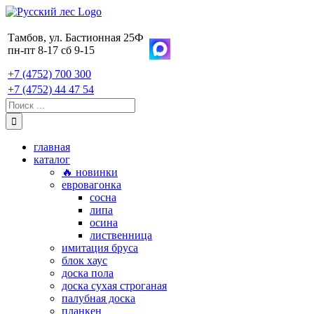
Skip
to
content
Тамбов, ул. Бастионная 25Ф
пн-пт 8-17 сб 9-15
+7 (4752) 700 300
+7 (4752) 44 47 54
Поиск:
главная
каталог
🔥 новинки
евровагонка
сосна
липа
осина
лиственница
имитация бруса
блок хаус
доска пола
доска сухая строганая
палубная доска
планкен