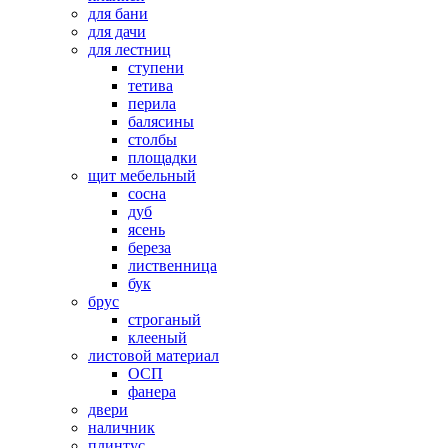
для бани
для дачи
для лестниц
ступени
тетива
перила
балясины
столбы
площадки
щит мебельный
сосна
дуб
ясень
береза
лиственница
бук
брус
строганый
клееный
листовой материал
ОСП
фанера
двери
наличник
плинтус