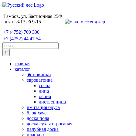
Skip
to
content
Тамбов, ул. Бастионная 25Ф
пн-пт 8-17 сб 9-15
+7 (4752) 700 300
+7 (4752) 44 47 54
Поиск:
главная
каталог
🔥 новинки
евровагонка
сосна
липа
осина
лиственница
имитация бруса
блок хаус
доска пола
доска сухая строганая
палубная доска
планкен