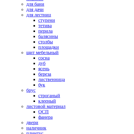
для бани
для дачи
для лестниц
ступени
тетива
перила
балясины
столбы
площадки
щит мебельный
сосна
дуб
ясень
береза
лиственница
бук
брус
строганый
клееный
листовой материал
ОСП
фанера
двери
наличник
плинтус