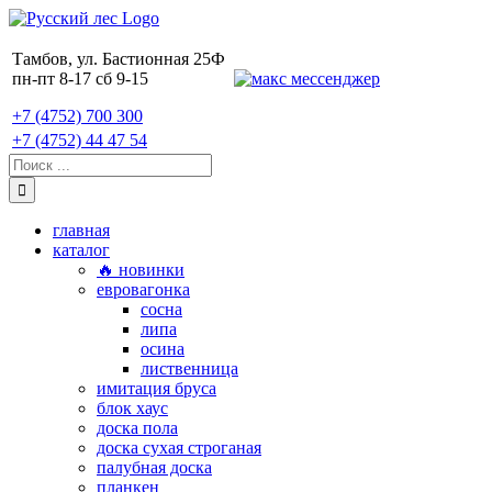
Skip
to
content
Тамбов, ул. Бастионная 25Ф
пн-пт 8-17 сб 9-15
+7 (4752) 700 300
+7 (4752) 44 47 54
Поиск:
главная
каталог
🔥 новинки
евровагонка
сосна
липа
осина
лиственница
имитация бруса
блок хаус
доска пола
доска сухая строганая
палубная доска
планкен