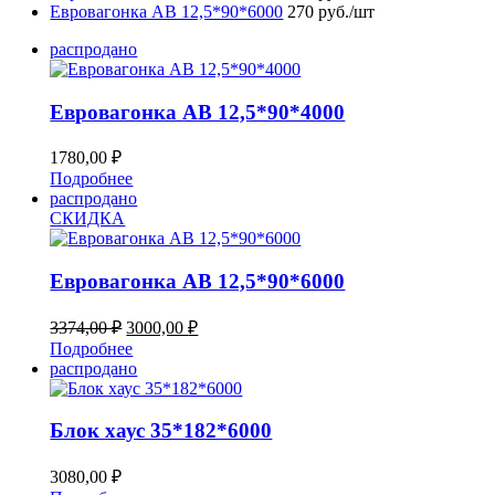
Евровагонка AB 12,5*90*6000
270 руб./шт
распродано
Евровагонка AB 12,5*90*4000
1780,00
₽
Подробнее
распродано
СКИДКА
Евровагонка AB 12,5*90*6000
Первоначальная
Текущая
3374,00
₽
3000,00
₽
цена
цена:
Подробнее
составляла
3000,00 ₽.
распродано
3374,00 ₽.
Блок хаус 35*182*6000
3080,00
₽