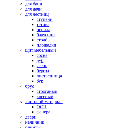
для бани
для дачи
для лестниц
ступени
тетива
перила
балясины
столбы
площадки
щит мебельный
сосна
дуб
ясень
береза
лиственница
бук
брус
строганый
клееный
листовой материал
ОСП
фанера
двери
наличник
плинтус