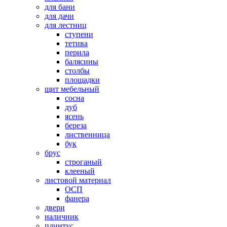
для бани
для дачи
для лестниц
ступени
тетива
перила
балясины
столбы
площадки
щит мебельный
сосна
дуб
ясень
береза
лиственница
бук
брус
строганый
клееный
листовой материал
ОСП
фанера
двери
наличник
плинтус