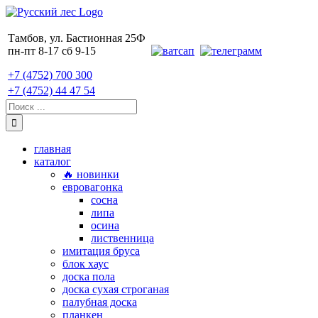
Skip
to
content
Тамбов, ул. Бастионная 25Ф
пн-пт 8-17 сб 9-15
+7 (4752) 700 300
+7 (4752) 44 47 54
Поиск:
главная
каталог
🔥 новинки
евровагонка
сосна
липа
осина
лиственница
имитация бруса
блок хаус
доска пола
доска сухая строганая
палубная доска
планкен